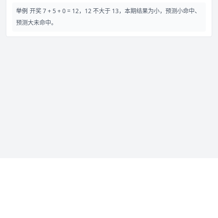
举例
开奖 7 + 5 + 0 = 12，12 不大于 13，本期结果为小，预测小命中、
预测大未命中。